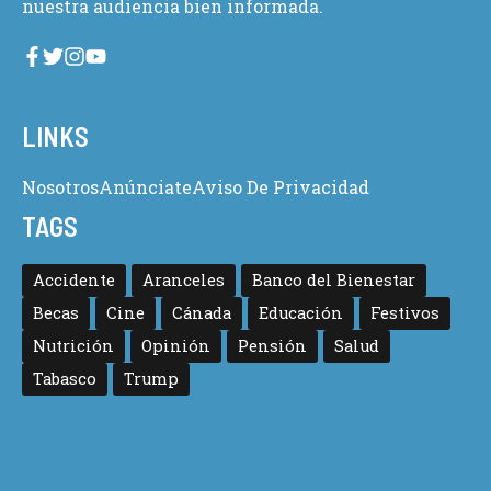
nuestra audiencia bien informada.
LINKS
Nosotros
Anúnciate
Aviso De Privacidad
TAGS
Accidente
Aranceles
Banco del Bienestar
Becas
Cine
Cánada
Educación
Festivos
Nutrición
Opinión
Pensión
Salud
Tabasco
Trump