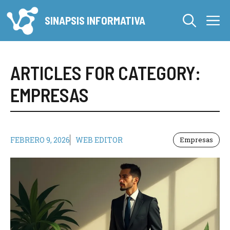
Saltar
M
al
SINAPSIS INFORMATIVA
contenido
ARTICLES FOR CATEGORY:
EMPRESAS
FEBRERO 9, 2026
WEB EDITOR
Empresas