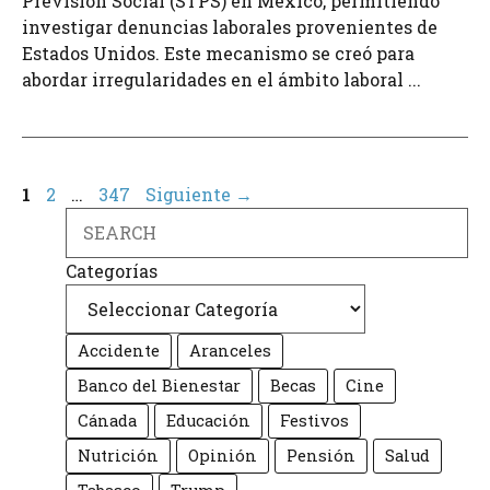
Previsión Social (STPS) en México, permitiendo
investigar denuncias laborales provenientes de
Estados Unidos. Este mecanismo se creó para
abordar irregularidades en el ámbito laboral ...
Página
Página
Página
1
2
…
347
Siguiente
→
Search
Categorías
Accidente
Aranceles
Banco del Bienestar
Becas
Cine
Cánada
Educación
Festivos
Nutrición
Opinión
Pensión
Salud