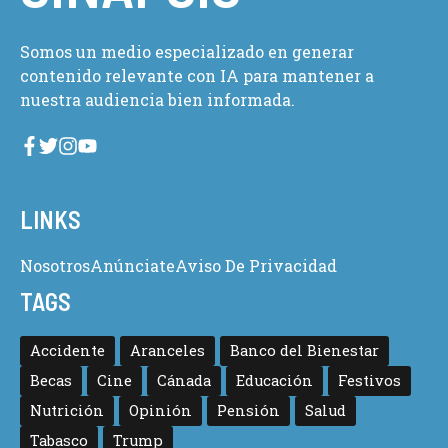
Somos un medio especializado en generar
contenido relevante con IA para mantener a
nuestra audiencia bien informada.
LINKS
Nosotros
Anúnciate
Aviso De Privacidad
TAGS
Accidente
Aranceles
Banco del Bienestar
Becas
Cine
Cánada
Educación
Festivos
Nutrición
Opinión
Pensión
Salud
Tabasco
Trump