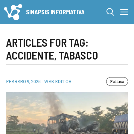
Saltar
M
al
SINAPSIS INFORMATIVA
contenido
ARTICLES FOR TAG:
ACCIDENTE
,
TABASCO
FEBRERO 9, 2025
WEB EDITOR
Política