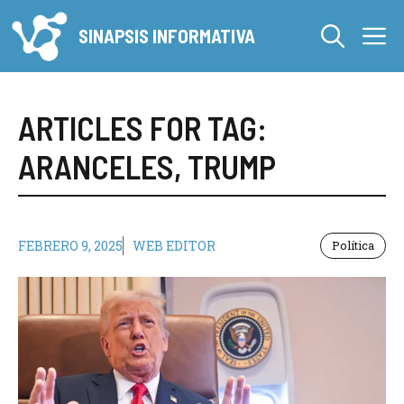
Saltar
M
al
SINAPSIS INFORMATIVA
contenido
ARTICLES FOR TAG:
ARANCELES
,
TRUMP
FEBRERO 9, 2025
WEB EDITOR
Política