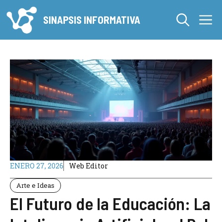
Saltar
M
al
SINAPSIS INFORMATIVA
contenido
ENERO 27, 2026
Web Editor
Arte e Ideas
El Futuro de la Educación: La