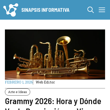
Saltar
M
al
SINAPSIS INFORMATIVA
contenido
FEBRERO 1, 2026
Web Editor
Arte e Ideas
Grammy 2026: Hora y Dónde