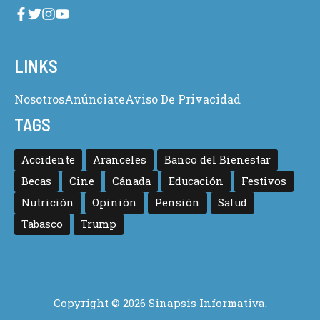
LINKS
Nosotros
Anúnciate
Aviso De Privacidad
TAGS
Accidente
Aranceles
Banco del Bienestar
Becas
Cine
Cánada
Educación
Festivos
Nutrición
Opinión
Pensión
Salud
Tabasco
Trump
Copyright © 2026 Sinapsis Informativa.