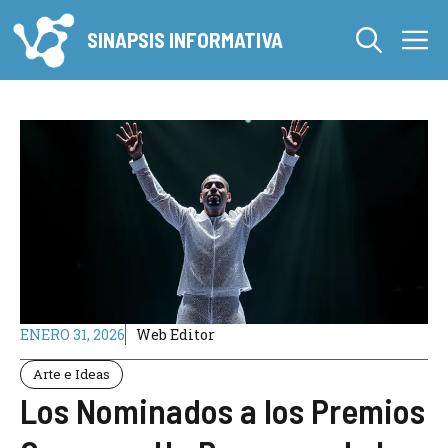
Saltar
M
al
SINAPSIS INFORMATIVA
contenido
ENERO 31, 2026
Web Editor
Arte e Ideas
Los Nominados a los Premios