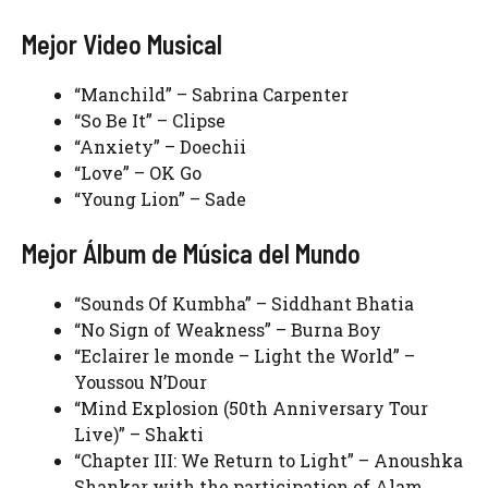
Mejor Video Musical
“Manchild” – Sabrina Carpenter
“So Be It” – Clipse
“Anxiety” – Doechii
“Love” – OK Go
“Young Lion” – Sade
Mejor Álbum de Música del Mundo
“Sounds Of Kumbha” – Siddhant Bhatia
“No Sign of Weakness” – Burna Boy
“Eclairer le monde – Light the World” –
Youssou N’Dour
“Mind Explosion (50th Anniversary Tour
Live)” – Shakti
“Chapter III: We Return to Light” – Anoushka
Shankar with the participation of Alam