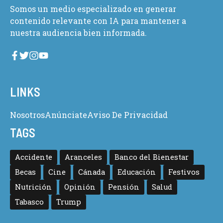
Somos un medio especializado en generar
contenido relevante con IA para mantener a
nuestra audiencia bien informada.
LINKS
Nosotros
Anúnciate
Aviso De Privacidad
TAGS
Accidente
Aranceles
Banco del Bienestar
Becas
Cine
Cánada
Educación
Festivos
Nutrición
Opinión
Pensión
Salud
Tabasco
Trump