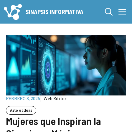
Saltar
M
al
SINAPSIS INFORMATIVA
contenido
FEBRERO 8, 2026
Web Editor
Arte e Ideas
Mujeres que Inspiran la