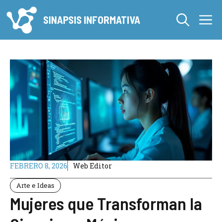
Saltar
M
al
SINAPSIS INFORMATIVA
contenido
FEBRERO 8, 2026
Web Editor
Arte e Ideas
Mujeres que Transforman la