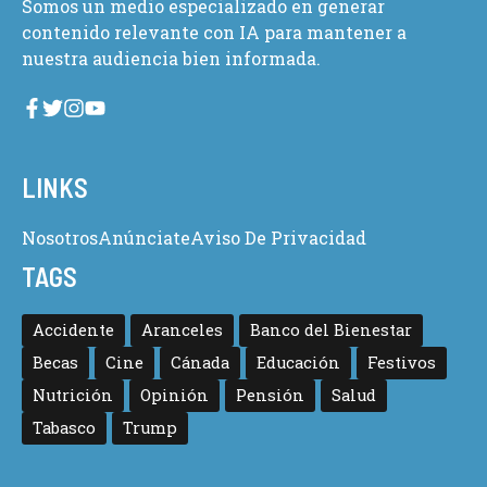
Somos un medio especializado en generar
contenido relevante con IA para mantener a
nuestra audiencia bien informada.
LINKS
Nosotros
Anúnciate
Aviso De Privacidad
TAGS
Accidente
Aranceles
Banco del Bienestar
Becas
Cine
Cánada
Educación
Festivos
Nutrición
Opinión
Pensión
Salud
Tabasco
Trump