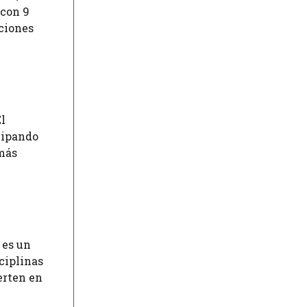
 con 9
ciones
l
cipando
 más
 es un
ciplinas
erten en