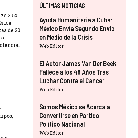
ÚLTIMAS NOTICIAS
ize 2025.
Ayuda Humanitaria a Cuba:
érica
México Envía Segundo Envío
tas de 20
en Medio de la Crisis
os
otencial
Web Editor
El Actor James Van Der Beek
Fallece a los 48 Años Tras
Luchar Contra el Cáncer
Web Editor
Somos México se Acerca a
el
Convertirse en Partido
uipos,
Político Nacional
Web Editor
le y