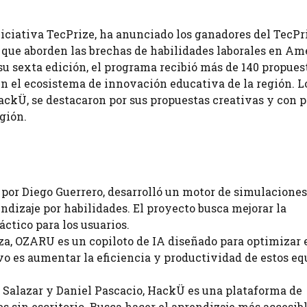
niciativa TecPrize, ha anunciado los ganadores del TecPr
que aborden las brechas de habilidades laborales en Am
n su sexta edición, el programa recibió más de 140 propues
n el ecosistema de innovación educativa de la región. L
kÜ, se destacaron por sus propuestas creativas y con p
egión.
 por Diego Guerrero, desarrolló un motor de simulaciones
endizaje por habilidades. El proyecto busca mejorar la
ctico para los usuarios.
za, OZARU es un copiloto de IA diseñado para optimizar 
ivo es aumentar la eficiencia y productividad de estos eq
Salazar y Daniel Pascacio, HackÜ es una plataforma de
s sin escritorio. Busca hacer el aprendizaje más accesib