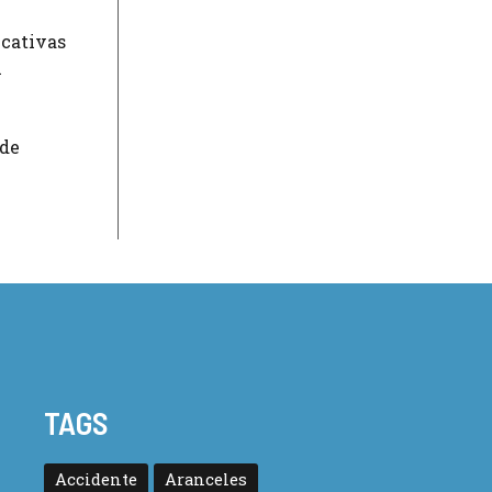
ucativas
n
 de
TAGS
Accidente
Aranceles