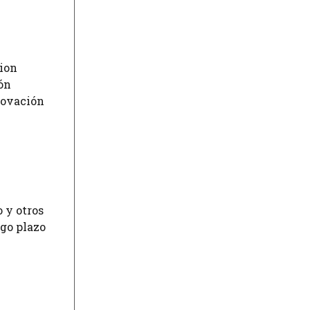
tion
ón
novación
 y otros
rgo plazo