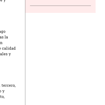
ago
as la
ón
e calidad
ales y
 tercero,
o y
to,