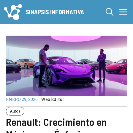
Saltar
M
al
SINAPSIS INFORMATIVA
contenido
ENERO 29, 2026
Web Editor
Autos
Renault: Crecimiento en