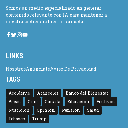
Somos un medio especializado en generar
contenido relevante con IA para mantener a
nuestra audiencia bien informada.
LINKS
Nosotros
Anúnciate
Aviso De Privacidad
TAGS
Accidente
Aranceles
Banco del Bienestar
Becas
Cine
Cánada
Educación
Festivos
Nutrición
Opinión
Pensión
Salud
Tabasco
Trump