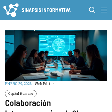
Saltar
M
al
SINAPSIS INFORMATIVA
contenido
ENERO 29, 2026
Web Editor
Capital Humano
Colaboración