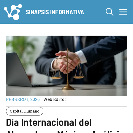
Saltar
M
al
SINAPSIS INFORMATIVA
contenido
FEBRERO 1, 2026
Web Editor
Capital Humano
Día Internacional del