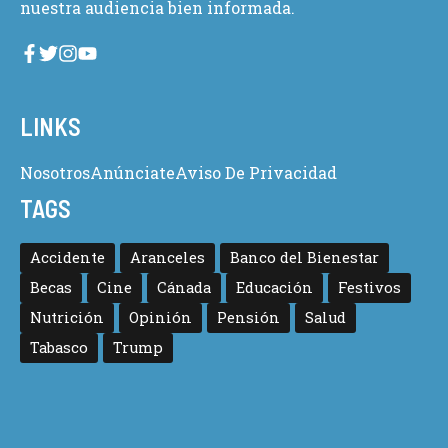
nuestra audiencia bien informada.
LINKS
Nosotros
Anúnciate
Aviso De Privacidad
TAGS
Accidente
Aranceles
Banco del Bienestar
Becas
Cine
Cánada
Educación
Festivos
Nutrición
Opinión
Pensión
Salud
Tabasco
Trump