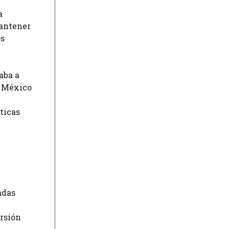
a
mantener
os
aba a
e México
ticas
adas
rsión