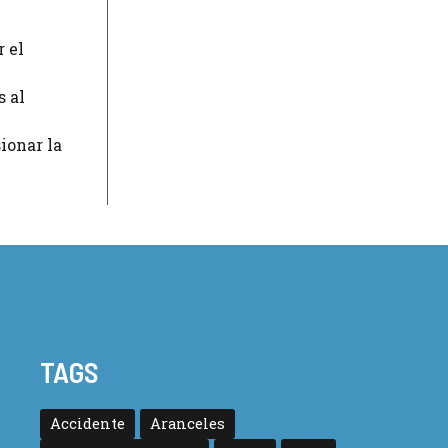
r el
s al
ionar la
TAGS
Accidente
Aranceles