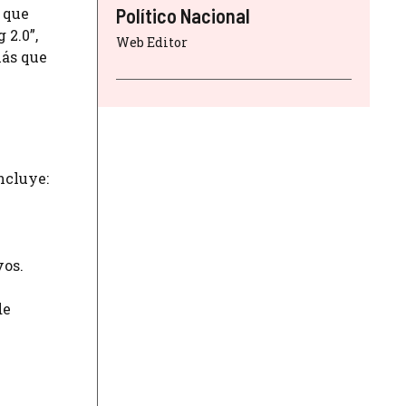
 que
Político Nacional
 2.0”,
Web Editor
más que
ncluye:
vos.
de