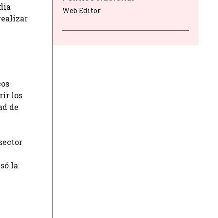
dia
Web Editor
realizar
cos
ir los
ad de
sector
só la