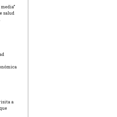
e media”
e salud
n
dad
conómica
isita a
 que