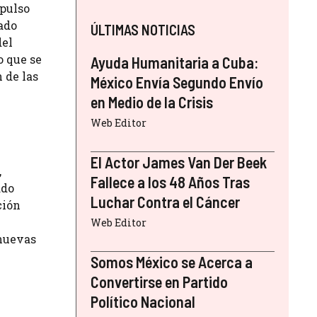
mpulso
ado
ÚLTIMAS NOTICIAS
del
o que se
Ayuda Humanitaria a Cuba:
 de las
México Envía Segundo Envío
en Medio de la Crisis
Web Editor
El Actor James Van Der Beek
,
Fallece a los 48 Años Tras
ado
Luchar Contra el Cáncer
ción
Web Editor
 nuevas
Somos México se Acerca a
Convertirse en Partido
Político Nacional