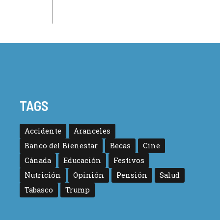
TAGS
Accidente
Aranceles
Banco del Bienestar
Becas
Cine
Cánada
Educación
Festivos
Nutrición
Opinión
Pensión
Salud
Tabasco
Trump