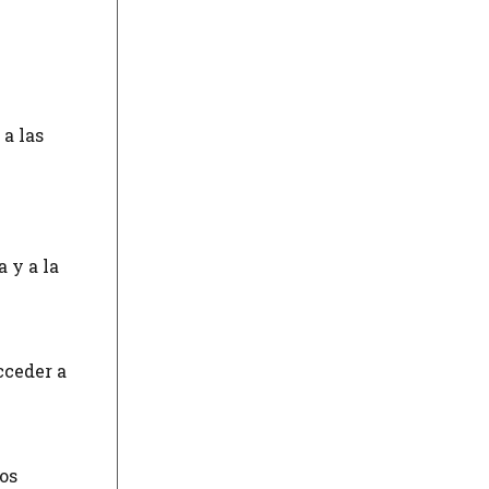
a las
 y a la
cceder a
ros