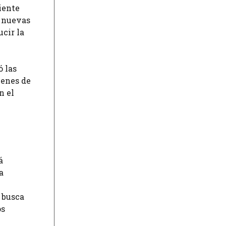
iente
e nuevas
ucir la
ó las
ienes de
n el
á
a
 busca
os