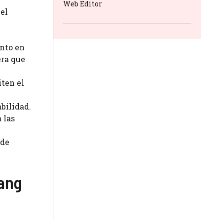
Web Editor
el
nto en
era que
ten el
bilidad.
 las
 de
Yang