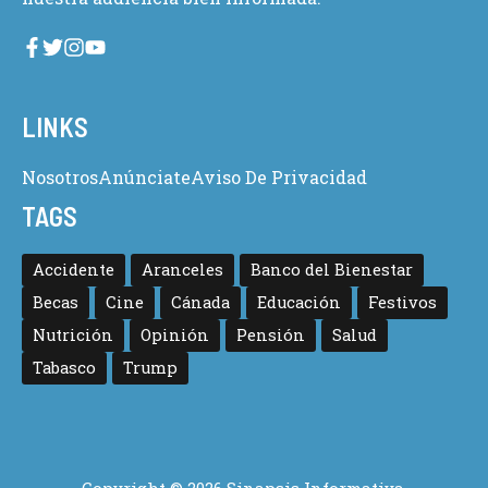
LINKS
Nosotros
Anúnciate
Aviso De Privacidad
TAGS
Accidente
Aranceles
Banco del Bienestar
Becas
Cine
Cánada
Educación
Festivos
Nutrición
Opinión
Pensión
Salud
Tabasco
Trump