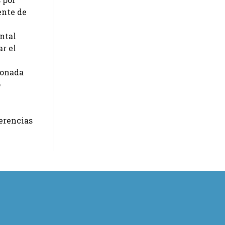
ente de
ntal
ar el
ionada
o
ferencias