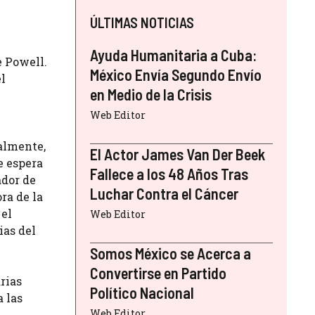
ÚLTIMAS NOTICIAS
Ayuda Humanitaria a Cuba:
e Powell.
México Envía Segundo Envío
el
en Medio de la Crisis
Web Editor
almente,
El Actor James Van Der Beek
e espera
Fallece a los 48 Años Tras
ador de
Luchar Contra el Cáncer
ra de la
 el
Web Editor
ias del
Somos México se Acerca a
Convertirse en Partido
rias
Político Nacional
 las
Web Editor