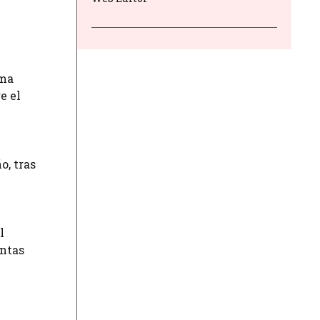
ima
e el
o, tras
l
entas