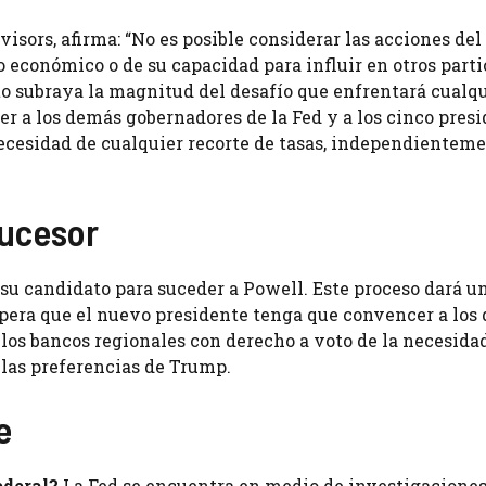
sors, afirma: “No es posible considerar las acciones del
 económico o de su capacidad para influir en otros part
o subraya la magnitud del desafío que enfrentará cualq
r a los demás gobernadores de la Fed y a los cinco pres
necesidad de cualquier recorte de tasas, independientem
Sucesor
su candidato para suceder a Powell. Este proceso dará u
espera que el nuevo presidente tenga que convencer a los
 los bancos regionales con derecho a voto de la necesida
 las preferencias de Trump.
e
ederal?
La Fed se encuentra en medio de investigaciones