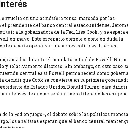
Interés
á envuelta en una atmósfera tensa, marcada por las
 el presidente del banco central estadounidense, Jerom
ituir a la gobernadora de la Fed, Lisa Cook, y se espera 
ell en mayo. Este escenario complejo pone en duda la
nte debería operar sin presiones políticas directas.
 programadas durante el mandato actual de Powell. Norm
do y relativamente discreto. Sin embargo, en este caso, s
 cuestión central es si Powell permanecerá como gobern
ría decidir que Cook se convierte en la primera gobernado
presidente de Estados Unidos, Donald Trump, para dirigir
ounidenses de que no será un mero títere de las exigenc
e la Fed en juego–, el debate sobre las políticas moneta
rgo, los analistas esperan que el banco central mantenga
decisiones.