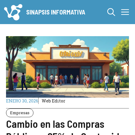
Saltar
M
al
SINAPSIS INFORMATIVA
contenido
ENERO 30, 2026
Web Editor
Empresas
Cambio en las Compras