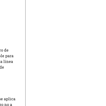
ro de
ble para
a línea
 de
se aplica
ro no a