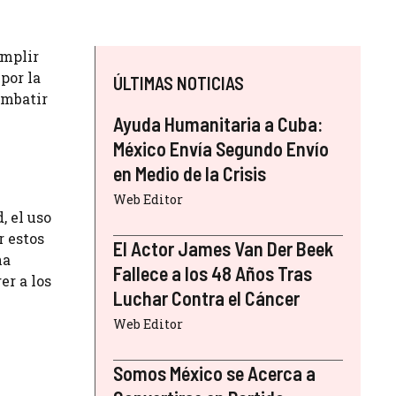
umplir
por la
ÚLTIMAS NOTICIAS
ombatir
Ayuda Humanitaria a Cuba:
México Envía Segundo Envío
en Medio de la Crisis
Web Editor
, el uso
r estos
El Actor James Van Der Beek
ha
Fallece a los 48 Años Tras
er a los
Luchar Contra el Cáncer
Web Editor
Somos México se Acerca a