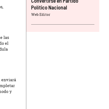
Convertirse en Partido
s,
Político Nacional
Web Editor
e las
do el
édula
a enviará
ompletar
ómodo y