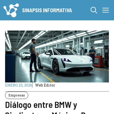
Saltar
M
al
SINAPSIS INFORMATIVA
contenido
ENERO 23, 2026
Web Editor
Empresas
Diálogo entre BMW y