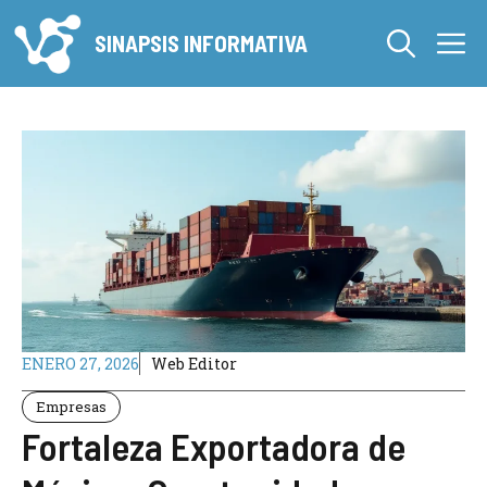
Saltar
M
al
SINAPSIS INFORMATIVA
contenido
ENERO 27, 2026
Web Editor
Empresas
Fortaleza Exportadora de