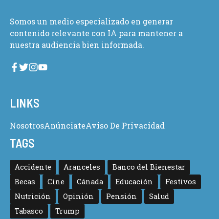
Somos un medio especializado en generar
contenido relevante con IA para mantener a
nuestra audiencia bien informada.
LINKS
Nosotros
Anúnciate
Aviso De Privacidad
TAGS
Accidente
Aranceles
Banco del Bienestar
Becas
Cine
Cánada
Educación
Festivos
Nutrición
Opinión
Pensión
Salud
Tabasco
Trump