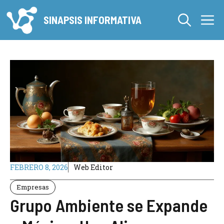
Saltar
M
al
SINAPSIS INFORMATIVA
contenido
FEBRERO 8, 2026
Web Editor
Empresas
Grupo Ambiente se Expande