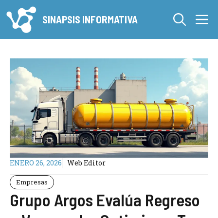
Saltar
M
al
SINAPSIS INFORMATIVA
contenido
ENERO 26, 2026
Web Editor
Empresas
Grupo Argos Evalúa Regreso