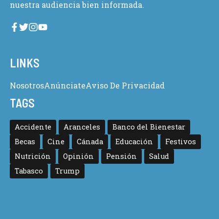
nuestra audiencia bien informada.
LINKS
Nosotros
Anúnciate
Aviso De Privacidad
TAGS
Accidente
Aranceles
Banco del Bienestar
Becas
Cine
Cánada
Educación
Festivos
Nutrición
Opinión
Pensión
Salud
Tabasco
Trump