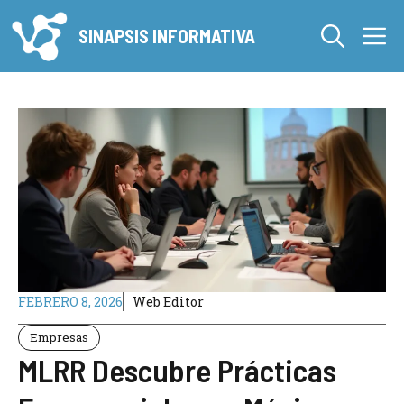
Saltar
M
al
SINAPSIS INFORMATIVA
contenido
FEBRERO 8, 2026
Web Editor
Empresas
MLRR Descubre Prácticas