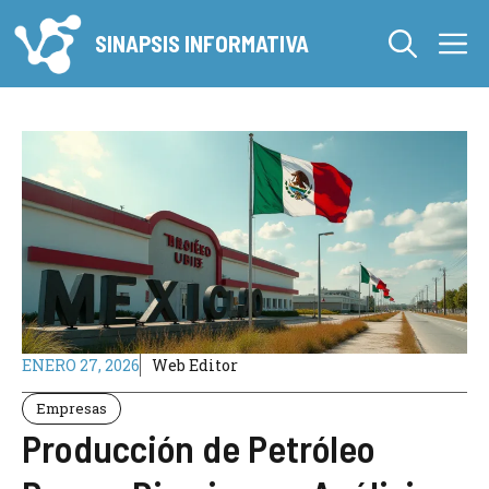
Saltar
M
al
SINAPSIS INFORMATIVA
contenido
ENERO 27, 2026
Web Editor
Empresas
Producción de Petróleo