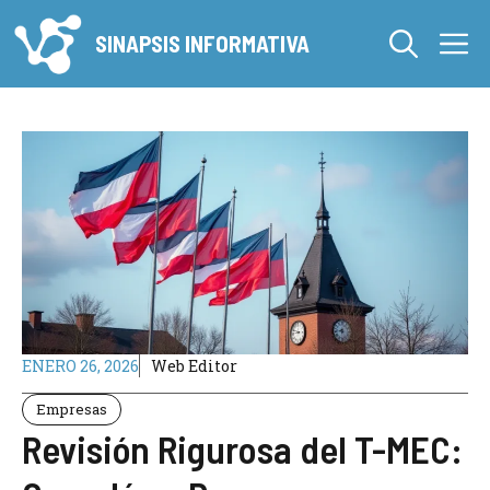
Saltar
M
al
SINAPSIS INFORMATIVA
contenido
ENERO 26, 2026
Web Editor
Empresas
Revisión Rigurosa del T-MEC: