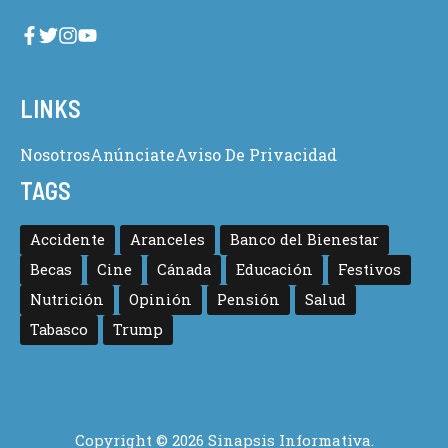
LINKS
Nosotros
Anúnciate
Aviso De Privacidad
TAGS
Accidente
Aranceles
Banco del Bienestar
Becas
Cine
Cánada
Educación
Festivos
Nutrición
Opinión
Pensión
Salud
Tabasco
Trump
Copyright © 2026 Sinapsis Informativa.