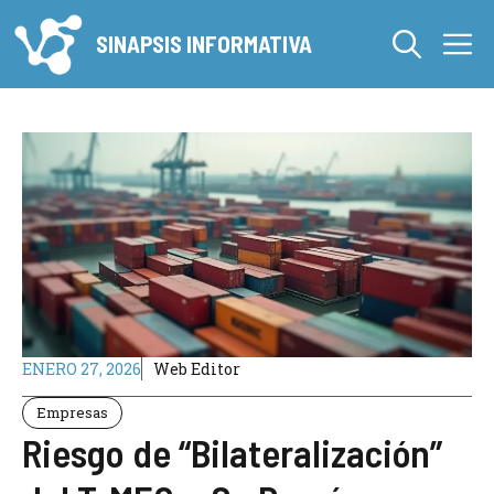
Saltar
M
al
SINAPSIS INFORMATIVA
contenido
ENERO 27, 2026
Web Editor
Empresas
Riesgo de “Bilateralización”