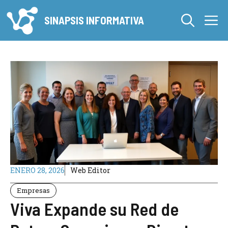
Saltar
M
al
SINAPSIS INFORMATIVA
contenido
ENERO 28, 2026
Web Editor
Empresas
Viva Expande su Red de