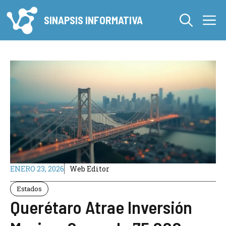
Saltar
M
al
SINAPSIS INFORMATIVA
contenido
ENERO 23, 2026
Web Editor
Estados
Querétaro Atrae Inversión