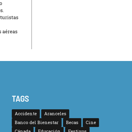
o
s.
turistas
s aéreas
TAGS
Accidente
Aranceles
Banco del Bienestar
Becas
Cine
Cánada
Educación
Festivos