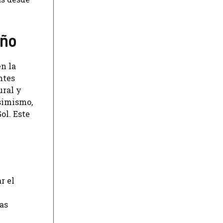
eño
en la
ntes
ural y
Asimismo,
ol. Este
r el
tas