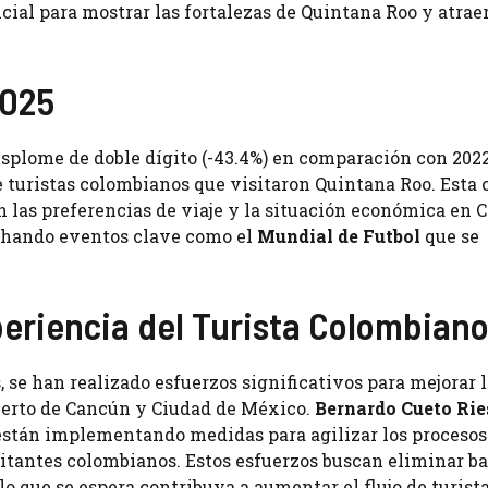
cial para mostrar las fortalezas de Quintana Roo y atraer
2025
plome de doble dígito (-43.4%) en comparación con 2022
 turistas colombianos que visitaron Quintana Roo. Esta 
n las preferencias de viaje y la situación económica en 
vechando eventos clave como el
Mundial de Futbol
que se
periencia del Turista Colombian
s, se han realizado esfuerzos significativos para mejorar 
puerto de Cancún y Ciudad de México.
Bernardo Cueto Rie
 están implementando medidas para agilizar los procesos
sitantes colombianos. Estos esfuerzos buscan eliminar ba
lo que se espera contribuya a aumentar el flujo de turist