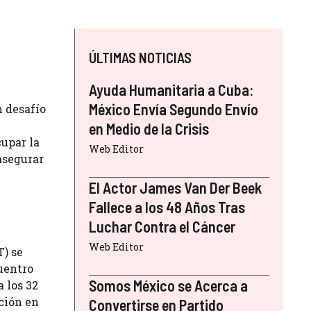
ÚLTIMAS NOTICIAS
Ayuda Humanitaria a Cuba:
México Envía Segundo Envío
n desafío
en Medio de la Crisis
upar la
Web Editor
asegurar
El Actor James Van Der Beek
Fallece a los 48 Años Tras
Luchar Contra el Cáncer
Web Editor
T) se
uentro
Somos México se Acerca a
 los 32
ción en
Convertirse en Partido