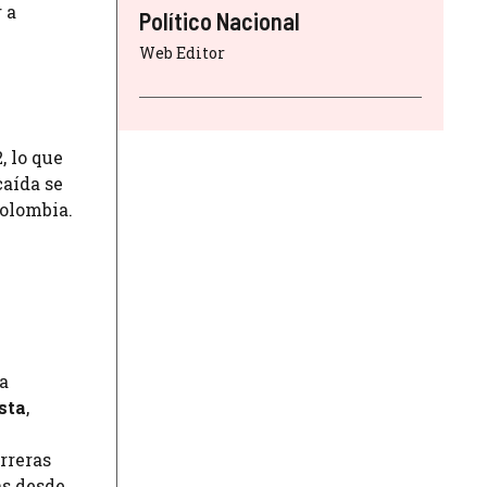
 a
Político Nacional
Web Editor
, lo que
caída se
Colombia.
o
la
sta
,
rreras
as desde