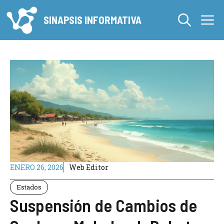
Saltar
M
al
SINAPSIS INFORMATIVA
contenido
ENERO 26, 2026
Web Editor
Estados
Suspensión de Cambios de