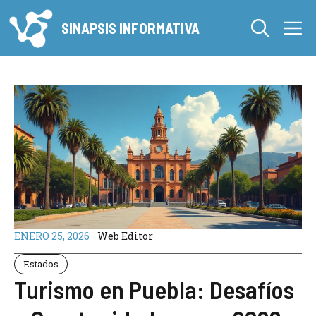
Saltar
M
al
SINAPSIS INFORMATIVA
contenido
ENERO 25, 2026
Web Editor
Estados
Turismo en Puebla: Desafíos