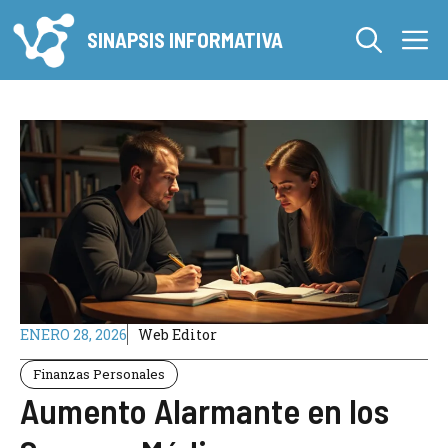
Saltar
M
al
SINAPSIS INFORMATIVA
contenido
ENERO 28, 2026
Web Editor
Finanzas Personales
Aumento Alarmante en los