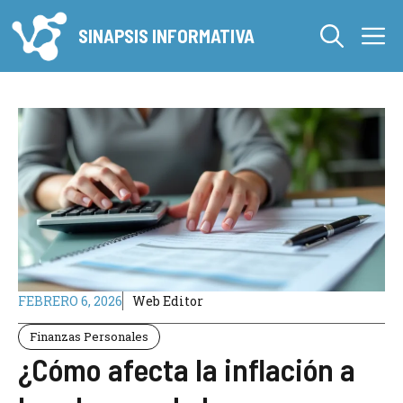
Saltar
M
al
SINAPSIS INFORMATIVA
contenido
FEBRERO 6, 2026
Web Editor
Finanzas Personales
¿Cómo afecta la inflación a