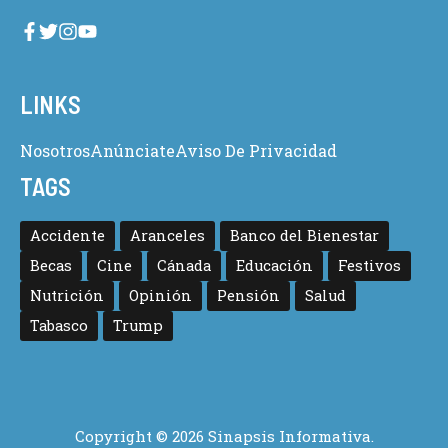
LINKS
Nosotros
Anúnciate
Aviso De Privacidad
TAGS
Accidente
Aranceles
Banco del Bienestar
Becas
Cine
Cánada
Educación
Festivos
Nutrición
Opinión
Pensión
Salud
Tabasco
Trump
Copyright © 2026 Sinapsis Informativa.