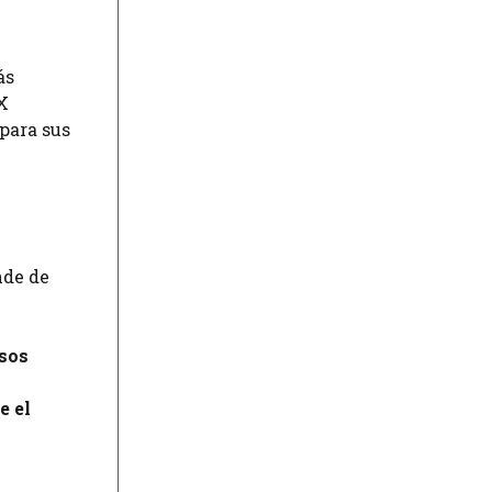
ás
X
para sus
nde de
esos
e el