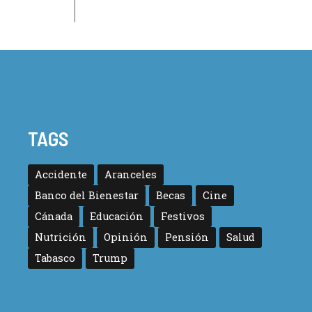
TAGS
Accidente
Aranceles
Banco del Bienestar
Becas
Cine
Cánada
Educación
Festivos
Nutrición
Opinión
Pensión
Salud
Tabasco
Trump