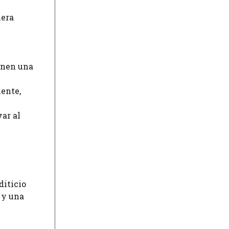
nera
enen una
ente,
ar al
diticio
 y una