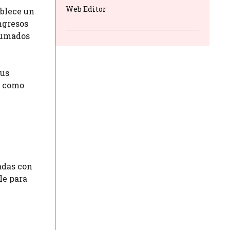
Web Editor
ablece un
ingresos
rumados
sus
s como
iadas con
le para