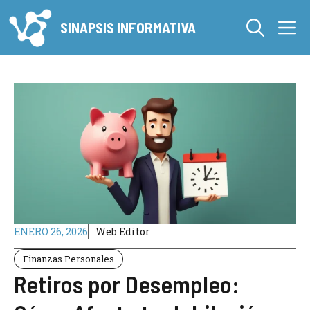
Saltar
M
al
SINAPSIS INFORMATIVA
contenido
ENERO 26, 2026
Web Editor
Finanzas Personales
Retiros por Desempleo: