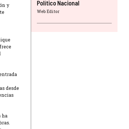
Político Nacional
ión y
Web Editor
te
sique
ofrece
l
centrada
cas desde
encias
s ha
bras.