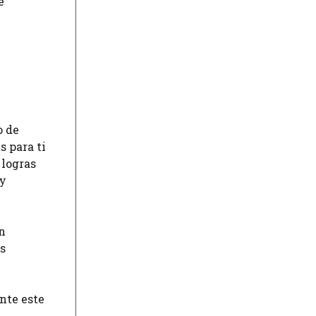
e
o de
s para ti
 logras
 y
in
ás
nte este