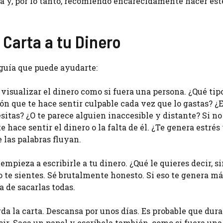
a y, por lo tanto, recomiendo encarecidamente hacer est
Carta a tu Dinero
 guía que puede ayudarte:
visualizar el dinero como si fuera una persona. ¿Qué tip
n que te hace sentir culpable cada vez que lo gastas? ¿E
itas? ¿O te parece alguien inaccesible y distante? Si no
 hace sentir el dinero o la falta de él. ¿Te genera estrés
 las palabras fluyan.
empieza a escribirle a tu dinero. ¿Qué le quieres decir, s
mo te sientes. Sé brutalmente honesto. Si eso te genera m
a de sacarlas todas.
a la carta. Descansa por unos días. Es probable que dura
cir. Saca un papel y escríbela también, como si fuera una