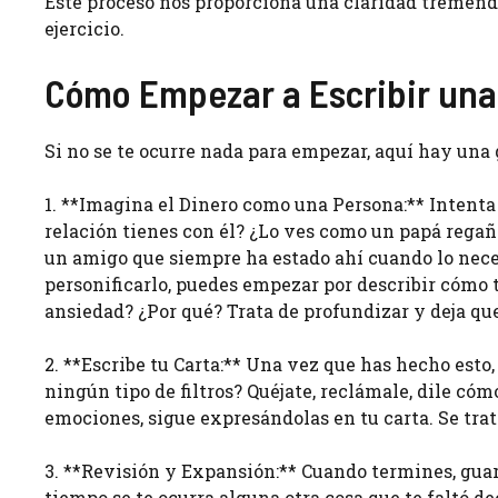
Este proceso nos proporciona una claridad tremend
ejercicio.
Cómo Empezar a Escribir una 
Si no se te ocurre nada para empezar, aquí hay una
1. **Imagina el Dinero como una Persona:** Intenta 
relación tienes con él? ¿Lo ves como un papá regañó
un amigo que siempre ha estado ahí cuando lo neces
personificarlo, puedes empezar por describir cómo te
ansiedad? ¿Por qué? Trata de profundizar y deja que
2. **Escribe tu Carta:** Una vez que has hecho esto, 
ningún tipo de filtros? Quéjate, reclámale, dile có
emociones, sigue expresándolas en tu carta. Se trat
3. **Revisión y Expansión:** Cuando termines, guard
tiempo se te ocurra alguna otra cosa que te faltó de