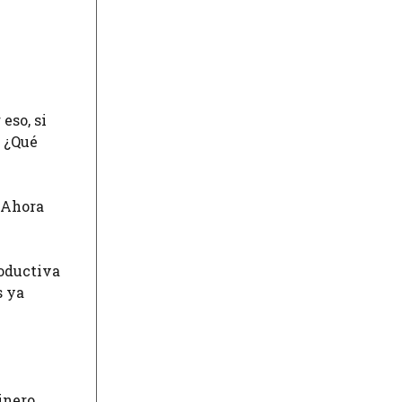
 eso, si
. ¿Qué
. Ahora
roductiva
s ya
inero