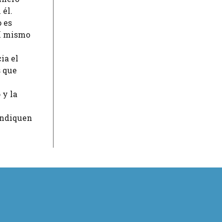
 él.
o es
sí mismo
ia el
s que
 y la
indiquen