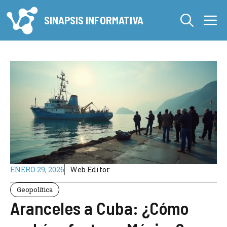
Saltar
M
al
SINAPSIS INFORMATIVA
contenido
ENERO 29, 2026
Web Editor
Geopolítica
Aranceles a Cuba: ¿Cómo