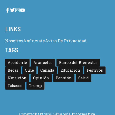
LINKS
Nosotros
Anúnciate
Aviso De Privacidad
TAGS
Accidente
Aranceles
Banco del Bienestar
Becas
Cine
Cánada
Educación
Festivos
Nutrición
Opinión
Pensión
Salud
Tabasco
Trump
Copyright © 2026 Sinapsis Informativa.