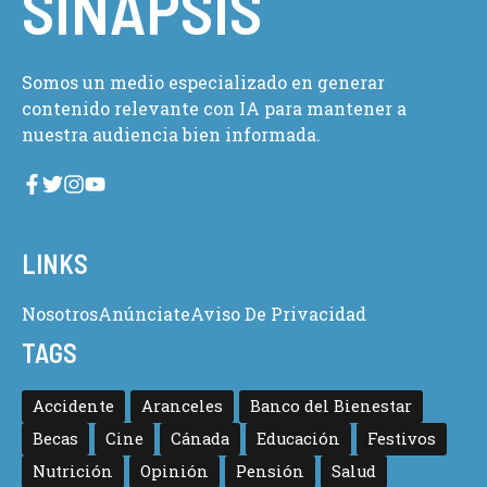
SINAPSIS
Somos un medio especializado en generar
contenido relevante con IA para mantener a
nuestra audiencia bien informada.
LINKS
Nosotros
Anúnciate
Aviso De Privacidad
TAGS
Accidente
Aranceles
Banco del Bienestar
Becas
Cine
Cánada
Educación
Festivos
Nutrición
Opinión
Pensión
Salud