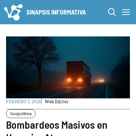
Saltar
M
al
SINAPSIS INFORMATIVA
contenido
FEBRERO 3, 2026
Web Editor
Geopolítica
Bombardeos Masivos en