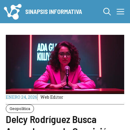
Saltar
M
al
SINAPSIS INFORMATIVA
contenido
ENERO 24, 2026
Web Editor
Geopolítica
Delcy Rodríguez Busca