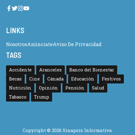
LINKS
Nosotros
Anúnciate
Aviso De Privacidad
TAGS
Accidente
Aranceles
Banco del Bienestar
Becas
Cine
Cánada
Educación
Festivos
Nutrición
Opinión
Pensión
Salud
Tabasco
Trump
Copyright © 2026 Sinapsis Informativa.