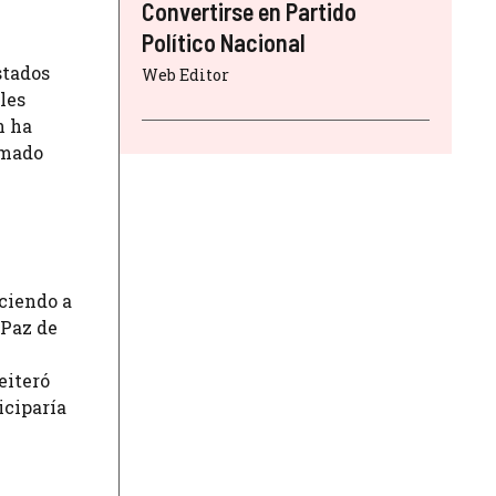
Convertirse en Partido
Político Nacional
stados
Web Editor
les
n ha
omado
eciendo a
 Paz de
eiteró
iciparía