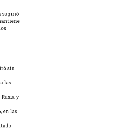
 sugirió
 mantiene
los
iró sin
a las
 Rusia y
, en las
atado