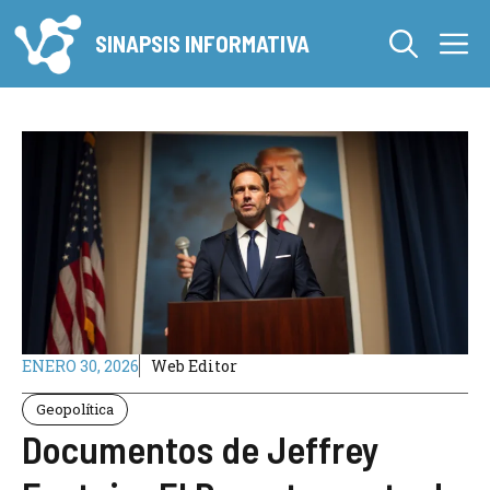
Saltar
M
al
SINAPSIS INFORMATIVA
contenido
ENERO 30, 2026
Web Editor
Geopolítica
Documentos de Jeffrey