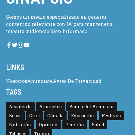
Somos un medio especializado en generar
contenido relevante con IA para mantener a
nuestra audiencia bien informada.
LINKS
Nosotros
Anúnciate
Aviso De Privacidad
TAGS
Accidente
Aranceles
Banco del Bienestar
Becas
Cine
Cánada
Educación
Festivos
Nutrición
Opinión
Pensión
Salud
Tabasco
Trump