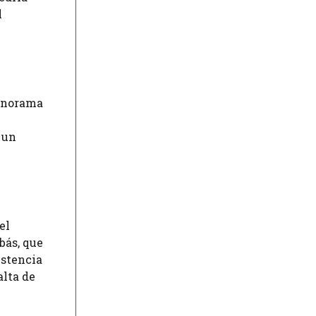
l
panorama
 un
el
bás, que
istencia
alta de