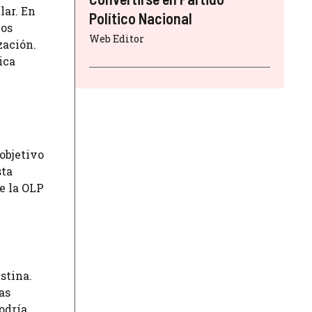
lar. En
Político Nacional
nos
Web Editor
zación.
ica
objetivo
sta
e la OLP
stina.
as
odría