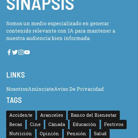
SINAPSIS
Somos un medio especializado en generar
contenido relevante con IA para mantener a
nuestra audiencia bien informada.
LINKS
Nosotros
Anúnciate
Aviso De Privacidad
TAGS
Accidente
Aranceles
Banco del Bienestar
Becas
Cine
Cánada
Educación
Festivos
Nutrición
Opinión
Pensión
Salud