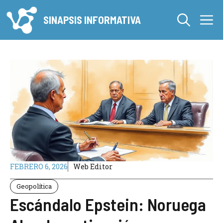
Saltar
M
al
SINAPSIS INFORMATIVA
contenido
FEBRERO 6, 2026
Web Editor
Geopolítica
Escándalo Epstein: Noruega