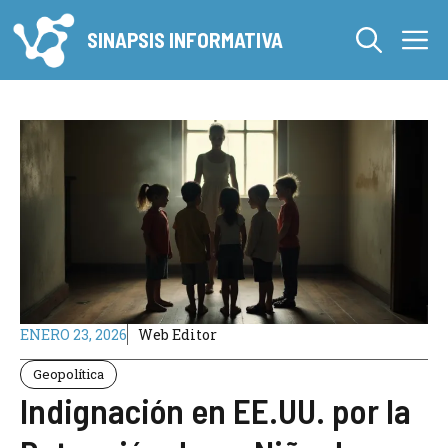
Saltar
M
al
SINAPSIS INFORMATIVA
contenido
ENERO 23, 2026
Web Editor
Geopolítica
Indignación en EE.UU. por la