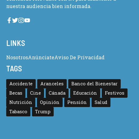
nuestra audiencia bien informada.
LINKS
Nosotros
Anúnciate
Aviso De Privacidad
TAGS
Accidente
Aranceles
Banco del Bienestar
Becas
Cine
Cánada
Educación
Festivos
Nutrición
Opinión
Pensión
Salud
Tabasco
Trump